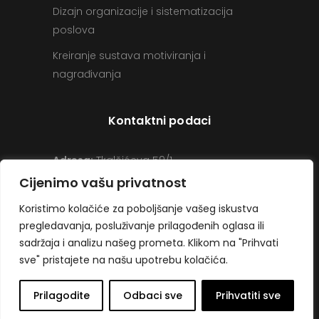
Dizajn organizacije i sistematizacija
poslova
Kreiranje sustava motiviranja i
nagrađivanja
Kontaktni podaci
Adresa:
Tkalčićeva 59/1
10000 Zagreb
Cijenimo vašu privatnost
Telefon:
+385 (0)1 285 1531
Koristimo kolačiće za poboljšanje vašeg iskustva
pregledavanja, posluživanje prilagođenih oglasa ili
Email:
office@icpeducation.com
sadržaja i analizu našeg prometa.
Klikom na "Prihvati
OIB:
63418543503
sve" pristajete na našu upotrebu kolačića.
Prilagodite
Odbaci sve
Prihvatiti sve