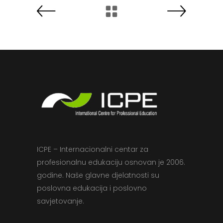
ICPE – Internacionalni centar za
profesionalnu edukaciju osnovan je 2006.
godine. Naše glavne djelatnosti su
poslovna edukacija i poslovno
savjetovanje.