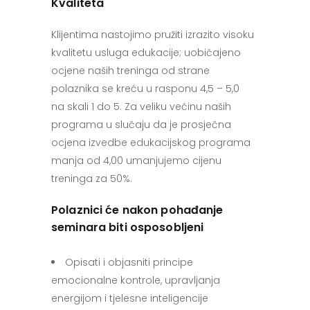
Kvaliteta
Klijentima nastojimo pružiti izrazito visoku
kvalitetu usluga edukacije; uobičajeno
ocjene naših treninga od strane
polaznika se kreću u rasponu 4,5 – 5,0
na skali 1 do 5. Za veliku većinu naših
programa u slučaju da je prosječna
ocjena izvedbe edukacijskog programa
manja od 4,00 umanjujemo cijenu
treninga za 50%.
Polaznici će nakon pohađanje
seminara biti osposobljeni
Opisati i objasniti principe
emocionalne kontrole, upravljanja
energijom i tjelesne inteligencije