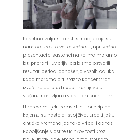
Posebno valja istaknuti situacije koje su
nam od izrazito velike važnosti, npr. važne
prezentacije, sastanci na kojima moramo
biti pribrani i uvjerljivi da bismo ostvarili
rezultat, periodi donošenja važnih odluka
kada moramo biti izrazito koncentrirani i
izvući najbolje od sebe… zahtijevaju
vještinu upravljanja vlastitom energijom.
U zdravom tijelu zdrav duh – princip po
kojemu su nastojali svoj život urediti još u
antička vremena jednako vrijedi i danas.
Poboljšanje vlastite učinkovitosti kroz
bolje upravljanje emocijama, stresom i